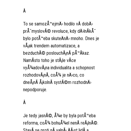
Â
To se samozÅ™ejmÄ› hodilo vÂ dobÄ›
prÅ¯myslovÃ© revoluce, kdy dÄ›lnÃ­kÅ¯
bylo potÅ™eba skuteÄnÄ› mnoho. Dnes je
vÅ¡ak trendem automatizace, a
bezduchÃ© poslouchÃ¡nÃ­ pÅ™Ã­kaz.
NamÃ­sto toho je stÃ¡le vÃ­ce
vyÅ¾adovÃ¡na individualita a schopnost
rozhodovÃ¡nÃ­, coÅ¾ je nÄ›co, co
dneÅ¡nÃ­ Å¡kolnÃ­ systÃ©m rozhodnÄ›
nepodporuje.
Â
Je tedy jasnÃ©, Å¾e by byla potÅ™eba
reforma, coÅ¾ bohuÅ¾el nenÃ­ reÃ¡lnÃ©.
StavÃ­ se proti nÃ­ valnÃ¡ ÄÃ¡st lidÃ­ a