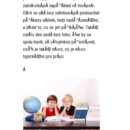
zamÄ›stnÃ¡nÃ­ napÅ™Ã­klad vÂ tovÃ¡rnÄ›.
DÄ›ti se uÄÃ­ bez odmlouvÃ¡nÃ­ poslouchat
pÅ™Ã­kazy uÄitele, tedy nadÅ™Ã­zenÃ©ho,
a dÄ›lat to, co se jim pÅ™ikÃ¡Å¾e. TakÃ©
celÃ½ den sedÃ­ bez toho, Å¾e by se
spolu bavili, sÂ vÃ½jimkou pÅ™estÃ¡vek,
coÅ¾ je takÃ© nÄ›co, co je nÄ›co
typickÃ©ho pro prÃ¡ci.
Â