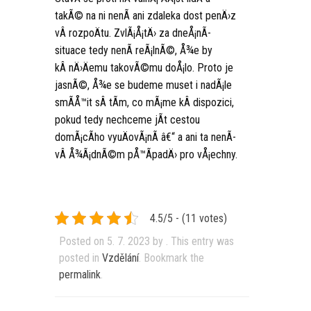
takÃ© na ni nenÃ­ ani zdaleka dost penÄ›z
vÂ rozpoÄtu. ZvlÃ¡Å¡tÄ› za dneÅ¡nÃ­
situace tedy nenÃ­ reÃ¡lnÃ©, Å¾e by
kÂ nÄ›Äemu takovÃ©mu doÅ¡lo. Proto je
jasnÃ©, Å¾e se budeme muset i nadÃ¡le
smÃ­Å™it sÂ tÃ­m, co mÃ¡me kÂ dispozici,
pokud tedy nechceme jÃ­t cestou
domÃ¡cÃ­ho vyuÄovÃ¡nÃ­ â€“ a ani ta nenÃ­
vÂ Å¾Ã¡dnÃ©m pÅ™Ã­padÄ› pro vÅ¡echny.
4.5/5 - (11 votes)
Posted on
5. 7. 2023
by
. This entry was
posted in
Vzdělání
. Bookmark the
permalink
.