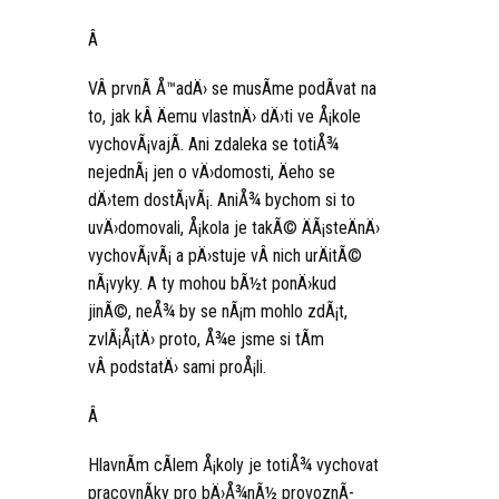
Â
VÂ prvnÃ­ Å™adÄ› se musÃ­me podÃ­vat na
to, jak kÂ Äemu vlastnÄ› dÄ›ti ve Å¡kole
vychovÃ¡vajÃ­. Ani zdaleka se totiÅ¾
nejednÃ¡ jen o vÄ›domosti, Äeho se
dÄ›tem dostÃ¡vÃ¡. AniÅ¾ bychom si to
uvÄ›domovali, Å¡kola je takÃ© ÄÃ¡steÄnÄ›
vychovÃ¡vÃ¡ a pÄ›stuje vÂ nich urÄitÃ©
nÃ¡vyky. A ty mohou bÃ½t ponÄ›kud
jinÃ©, neÅ¾ by se nÃ¡m mohlo zdÃ¡t,
zvlÃ¡Å¡tÄ› proto, Å¾e jsme si tÃ­m
vÂ podstatÄ› sami proÅ¡li.
Â
HlavnÃ­m cÃ­lem Å¡koly je totiÅ¾ vychovat
pracovnÃ­ky pro bÄ›Å¾nÃ½ provoznÃ­