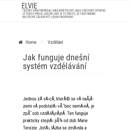
ELVIE
I KDYBY VÁM PŘIPADAL NÁŠ WEB STEJNÝ JAKO VŠECHNY OSTATNÍ,
JE TENTO PŘECE JENOM JINÝ. A TO PROTO, ŽE TADY MÁME
SKUTEČNÝ ZÁJEM BÝT LIDEM PROSPĚŠNÍ.
/
Home
Vzdělání
Jak funguje dnešní
systém vzdělávání
Jednou zÂ vÄ›cÃ­, kterÃ© se vÂ naÅ¡Ã­
zemi vÂ podstatÄ› vÅ¯bec nemÄ›nÃ­, je
zpÅ¯sob vzdÄ›lÃ¡vÃ¡nÃ­. Ten funguje
prakticky stejnÄ› jiÅ¾ od dob Marie
Terezie. JistÄ›, lÃ¡tka se zmÄ›nila a