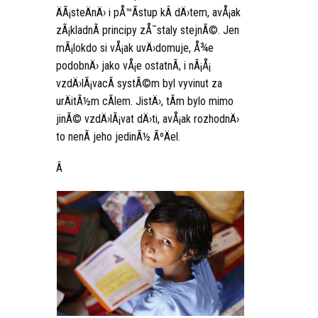
ÄÃ¡steÄnÄ› i pÅ™Ã­stup kÂ dÄ›tem, avÅ¡ak
zÃ¡kladnÃ­ principy zÅ¯staly stejnÃ©. Jen
mÃ¡lokdo si vÅ¡ak uvÄ›domuje, Å¾e
podobnÄ› jako vÅ¡e ostatnÃ­, i nÃ¡Å¡
vzdÄ›lÃ¡vacÃ­ systÃ©m byl vyvinut za
urÄitÃ½m cÃ­lem. JistÄ›, tÃ­m bylo mimo
jinÃ© vzdÄ›lÃ¡vat dÄ›ti, avÅ¡ak rozhodnÄ›
to nenÃ­ jeho jedinÃ½ ÃºÄel.
Â