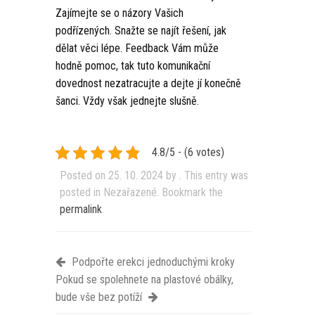
Zajímejte se o názory Vašich
podřízených. Snažte se najít řešení, jak
dělat věci lépe. Feedback Vám může
hodně pomoc, tak tuto komunikační
dovednost nezatracujte a dejte jí konečně
šanci. Vždy však jednejte slušně.
4.8/5 - (6 votes)
Posted on
25. 10. 2024
by
. This entry was
posted in Nezařazené. Bookmark the
permalink
.
Podpořte erekci jednoduchými kroky
Pokud se spolehnete na plastové obálky,
bude vše bez potíží