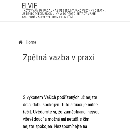
ELVIE
I KDYBY VÁM PŘIPADAL NÁŠ WEB STEJNÝ JAKO VŠECHNY OSTATNÍ,
JE TENTO PŘECE JENOM JINÝ. A TO PROTO, ŽE TADY MÁME
SKUTEČNÝ ZÁJEM BÝT LIDEM PROSPĚŠNÍ.
Home
Zpětná vazba v praxi
S výkonem Vašich podřízených už nejste
delší dobu spokojen. Tuto situaci je nutné
řešit. Uvědomte si, že zaměstnanci nejsou
vševědoucí a možná ani netuší, s čím
nejste spokojen. Nezapomínejte na