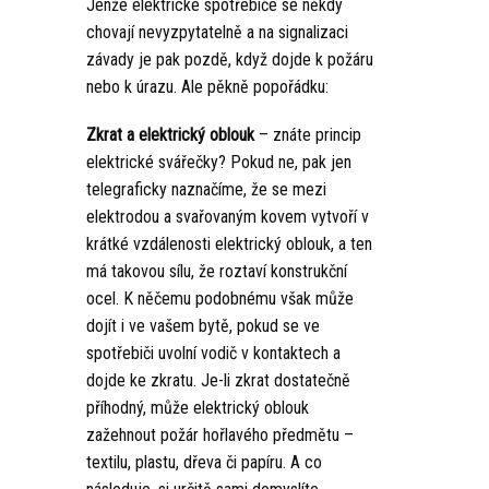
Jenže elektrické spotřebiče se někdy
chovají nevyzpytatelně a na signalizaci
závady je pak pozdě, když dojde k požáru
nebo k úrazu. Ale pěkně popořádku:
Zkrat a elektrický oblouk
– znáte princip
elektrické svářečky? Pokud ne, pak jen
telegraficky naznačíme, že se mezi
elektrodou a svařovaným kovem vytvoří v
krátké vzdálenosti elektrický oblouk, a ten
má takovou sílu, že roztaví konstrukční
ocel. K něčemu podobnému však může
dojít i ve vašem bytě, pokud se ve
spotřebiči uvolní vodič v kontaktech a
dojde ke zkratu. Je-li zkrat dostatečně
příhodný, může elektrický oblouk
zažehnout požár hořlavého předmětu –
textilu, plastu, dřeva či papíru. A co