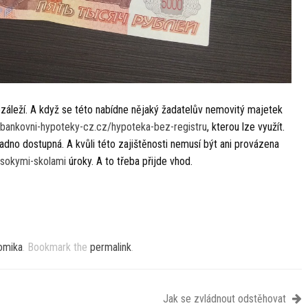
ezáleží. A když se této nabídne nějaký žadatelův nemovitý majetek
ebankovni-hypoteky-cz.cz/hypoteka-bez-registru
, kterou lze využít.
dno dostupná. A kvůli této zajištěnosti nemusí být ani provázena
sokymi-skolami
úroky. A to třeba přijde vhod.
omika
. Bookmark the
permalink
.
Jak se zvládnout odstěhovat