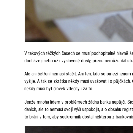
V takových těžkých časech se musí pochopitelně hlavně šetř
docházejí nebo už i vysloveně došly, přece nemůže dál utrá
Ale ani šetření nemusí stačit. Ani ten, kdo se omezí jenom 
vyžije. A tak se zkrátka někdy musí uvažovat i o půjčkách
někdy musí být člověk vděčný i za to.
Jenže mnoha lidem v problémech žádná banka nepůjčí. Sice s
daních, ale to nemusí svojí výší uspokojit, a o obsahu reg
to brání v tom, aby soukromník dostal některou z bankovní