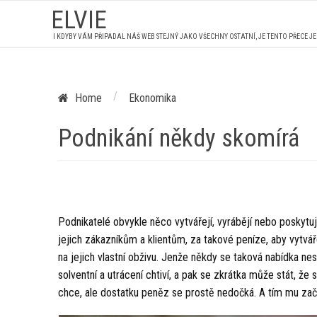
ELVIE
I KDYBY VÁM PŘIPADAL NÁŠ WEB STEJNÝ JAKO VŠECHNY OSTATNÍ, JE TENTO PŘECE J
/
Home
Ekonomika
Podnikání někdy skomírá
Podnikatelé obvykle něco vytvářejí, vyrábějí nebo poskytují
jejich zákazníkům a klientům, za takové peníze, aby vytvář
na jejich vlastní obživu. Jenže někdy se taková nabídka n
solventní a utrácení chtiví, a pak se zkrátka může stát, že
chce, ale dostatku peněz se prostě nedočká. A tím mu začí