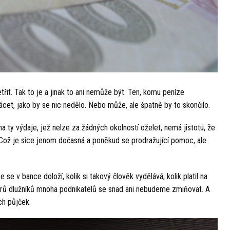
it. Tak to je a jinak to ani nemůže být. Ten, komu peníze
cet, jako by se nic nedělo. Nebo může, ale špatně by to skončilo.
na ty výdaje, jež nelze za žádných okolností oželet, nemá jistotu, že
. Což je sice jenom dočasná a poněkud se prodražující pomoc, ale
e v bance doloží, kolik si takový člověk vydělává, kolik platil na
istrů dlužníků mnoha podnikatelů se snad ani nebudeme zmiňovat. A
ch půjček.