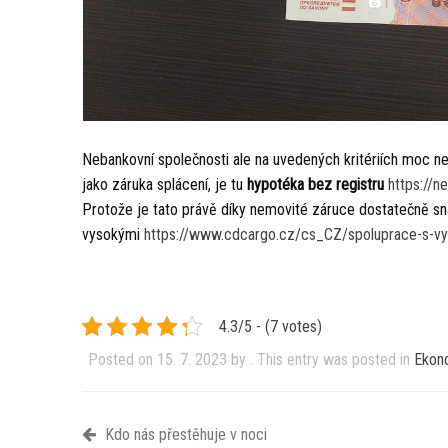
Nebankovní společnosti ale na uvedených kritériích moc n
jako záruka splácení, je tu
hypotéka bez registru
https://n
Protože je tato právě díky nemovité záruce dostatečně sna
vysokými
https://www.cdcargo.cz/cs_CZ/spoluprace-s-vy
4.3/5 - (7 votes)
Posted on
15. 7. 2023
by
. This entry was posted in
Ekon
Kdo nás přestěhuje v noci