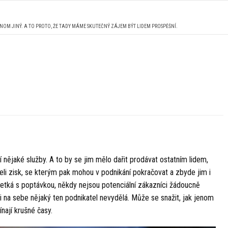
ENOM JINÝ. A TO PROTO, ŽE TADY MÁME SKUTEČNÝ ZÁJEM BÝT LIDEM PROSPĚŠNÍ.
 nějaké služby. A to by se jim mělo dařit prodávat ostatním lidem,
eli zisk, se kterým pak mohou v podnikání pokračovat a zbyde jim i
esetká s poptávkou, někdy nejsou potenciální zákazníci žádoucně
 si na sebe nějaký ten podnikatel nevydělá. Může se snažit, jak jenom
nají krušné časy.