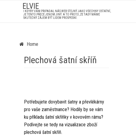
ELVIE
I KDYBY VÁM PŘIPADAL NÁŠ WEB STEJNÝ JAKO VŠECHNY OSTATNÍ,
JE TENTO PŘECE JENOM JINÝ. A TO PROTO, ŽE TADY MÁME
SKUTEČNÝ ZÁJEM BÝT LIDEM PROSPĚŠNÍ.
Home
Plechová šatní skříň
Potřebujete dovybavit šatny a převlékárny
pro vaše zaměstnance? Hodily by se vám
ku příkladu šatní skříňky v kovovém rámu?
Podívejte se tedy na vizualizace zboží
plechová šatní skříň.