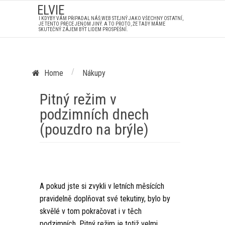
ELVIE
I KDYBY VÁM PŘIPADAL NÁŠ WEB STEJNÝ JAKO VŠECHNY OSTATNÍ,
JE TENTO PŘECE JENOM JINÝ. A TO PROTO, ŽE TADY MÁME
SKUTEČNÝ ZÁJEM BÝT LIDEM PROSPĚŠNÍ.
/
Home
Nákupy
Pitný režim v
podzimních dnech
(pouzdro na brýle)
A pokud jste si zvykli v letních měsících
pravidelně doplňovat své tekutiny, bylo by
skvělé v tom pokračovat i v těch
podzimních. Pitný režim je totiž velmi