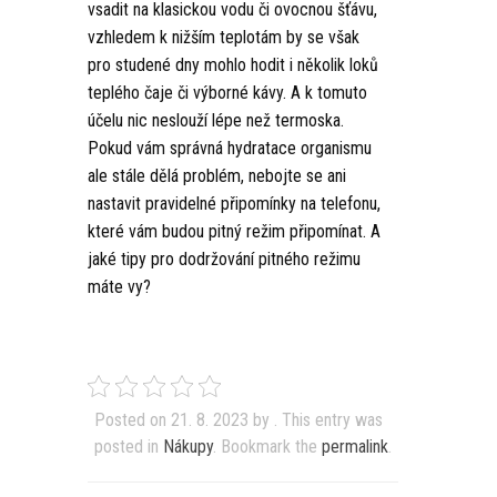
vsadit na klasickou vodu či ovocnou šťávu,
vzhledem k nižším teplotám by se však
pro studené dny mohlo hodit i několik loků
teplého čaje či výborné kávy. A k tomuto
účelu nic neslouží lépe než termoska.
Pokud vám správná hydratace organismu
ale stále dělá problém, nebojte se ani
nastavit pravidelné připomínky na telefonu,
které vám budou pitný režim připomínat. A
jaké tipy pro dodržování pitného režimu
máte vy?
Posted on
21. 8. 2023
by
. This entry was
posted in
Nákupy
. Bookmark the
permalink
.