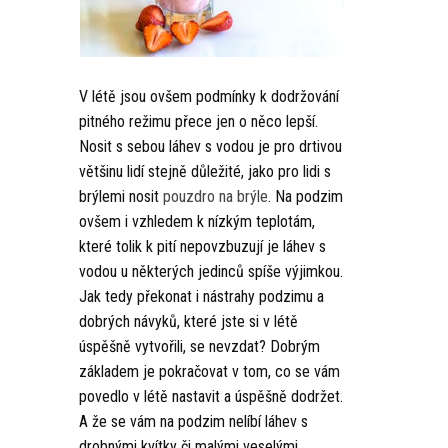
V létě jsou ovšem podmínky k dodržování
pitného režimu přece jen o něco lepší.
Nosit s sebou láhev s vodou je pro drtivou
většinu lidí stejně důležité, jako pro lidi s
brýlemi nosit
pouzdro na brýle
. Na podzim
ovšem i vzhledem k nízkým teplotám,
které tolik k pití nepovzbuzují je láhev s
vodou u některých jedinců spíše výjimkou.
Jak tedy překonat i nástrahy podzimu a
dobrých návyků, které jste si v létě
úspěšně vytvořili, se nevzdat? Dobrým
základem je pokračovat v tom, co se vám
povedlo v létě nastavit a úspěšně dodržet.
A že se vám na podzim nelíbí láhev s
drobnými kvítky či malými veselými