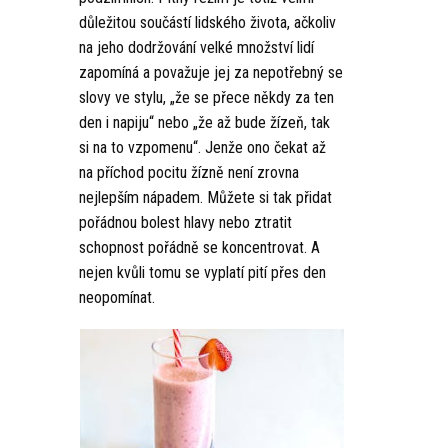
důležitou součástí lidského života, ačkoliv
na jeho dodržování velké množství lidí
zapomíná a považuje jej za nepotřebný se
slovy ve stylu, „že se přece někdy za ten
den i napiju“ nebo „že až bude žízeň, tak
si na to vzpomenu“. Jenže ono čekat až
na příchod pocitu žízně není zrovna
nejlepším nápadem. Můžete si tak přidat
pořádnou bolest hlavy nebo ztratit
schopnost pořádně se koncentrovat. A
nejen kvůli tomu se vyplatí pití přes den
neopomínat.