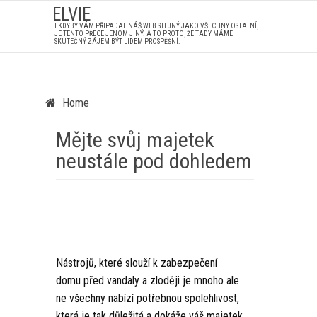
ELVIE
I KDYBY VÁM PŘIPADAL NÁŠ WEB STEJNÝ JAKO VŠECHNY OSTATNÍ,
JE TENTO PŘECE JENOM JINÝ. A TO PROTO, ŽE TADY MÁME
SKUTEČNÝ ZÁJEM BÝT LIDEM PROSPĚŠNÍ.
Home
Mějte svůj majetek
neustále pod dohledem
Nástrojů, které slouží k zabezpečení
domu před vandaly a zloději je mnoho ale
ne všechny nabízí potřebnou spolehlivost,
která je tak důležitá a dokáže váš majetek