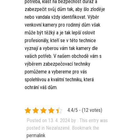
potřeba, klást na bezpečnost důraz a
zabezpečit svůj dům tak, aby šlo zloděje
nebo vandala vždy identifikovat. Výběr
venkovní kamery pro rodinný dům však
může být těžký a je tak lepší oslovit
profesionály, kteří se v této technice
vyznají a vyberou vám tak kamery dle
vašich potřeb. V našem obchodě vám s
výběrem zabezpečovací techniky
pomůžeme a vybereme pro vás
spolehlivou a kvalitní techniku, která
ochrání váš dům.
4.4/5 - (12 votes)
Posted on
13. 4. 2024
by
. This entry was
posted in Nezařazené. Bookmark the
permalink
.