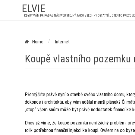
ELVIE
I KDYBY VÁM PŘIPADAL NÁŠ WEB STEJNÝ JAKO VŠECHNY OSTATNÍ, JE TENTO PŘECE J
/
Home
Internet
Koupě vlastního pozemku 
Přemýšlíte právě nyní o stavbě svého vlastního domu, který
dokonce i architekta, aby vám udělal menší plánek? Či mát
„stop“ všem snům může být právě nedostatek financí ke 
Dnes již víme, že koupě pozemku není žádný problém, př
tolik potřebnou finanční injekci ke koupi. Ovšem na co bys