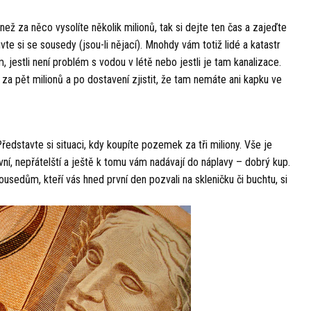
ež za něco vysolíte několik milionů, tak si dejte ten čas a zajeďte
te si se sousedy (jsou-li nějací). Mnohdy vám totiž lidé a katastr
, jestli není problém s vodou v létě nebo jestli je tam kanalizace.
za pět milionů a po dostavení zjistit, že tam nemáte ani kapku ve
Představte si situaci, kdy koupíte pozemek za tři miliony. Vše je
ivní, nepřátelští a ještě k tomu vám nadávají do náplavy – dobrý kup.
usedům, kteří vás hned první den pozvali na skleničku či buchtu, si