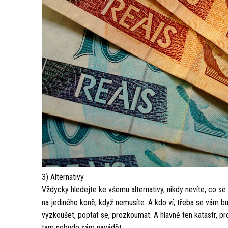
3) Alternativy
Vždycky hledejte ke všemu alternativy, nikdy nevíte, co s
na jediného koně, když nemusíte. A kdo ví, třeba se vám bud
vyzkoušet, poptat se, prozkoumat. A hlavně ten katastr, p
tam nebude sám navádět.