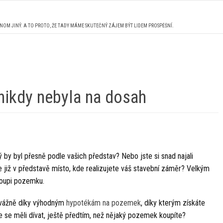
ENOM JINÝ. A TO PROTO, ŽE TADY MÁME SKUTEČNÝ ZÁJEM BÝT LIDEM PROSPĚŠNÍ.
nikdy nebyla na dosah
 by byl přesně podle vašich představ? Nebo jste si snad najali
e již v představě místo, kde realizujete váš stavební záměr? Velkým
koupi pozemku.
evážně díky výhodným
hypotékám na pozemek
, díky kterým získáte
te se měli dívat, ještě předtím, než nějaký pozemek koupíte?