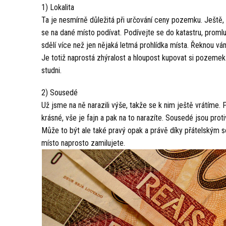
1) Lokalita
Ta je nesmírně důležitá při určování ceny pozemku. Ještě, n
se na dané místo podívat. Podívejte se do katastru, promluv
sdělí více než jen nějaká letmá prohlídka místa. Řeknou vám
Je totiž naprostá zhýralost a hloupost kupovat si pozemek 
studni.
2) Sousedé
Už jsme na ně narazili výše, takže se k nim ještě vrátíme. 
krásné, vše je fajn a pak na to narazíte. Sousedé jsou prot
Může to být ale také pravý opak a právě díky přátelským so
místo naprosto zamilujete.