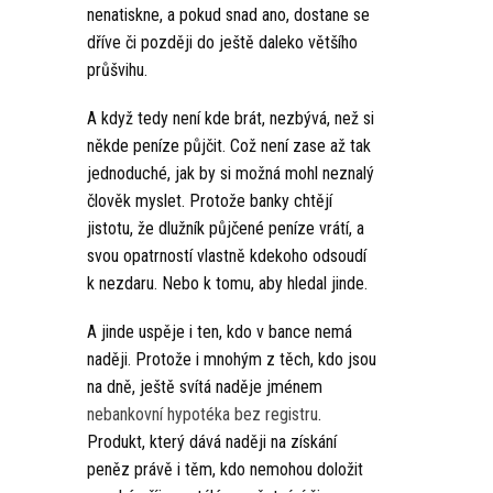
nenatiskne, a pokud snad ano, dostane se
dříve či později do ještě daleko většího
průšvihu.
A když tedy není kde brát, nezbývá, než si
někde peníze půjčit. Což není zase až tak
jednoduché, jak by si možná mohl neznalý
člověk myslet. Protože banky chtějí
jistotu, že dlužník půjčené peníze vrátí, a
svou opatrností vlastně kdekoho odsoudí
k nezdaru. Nebo k tomu, aby hledal jinde.
A jinde uspěje i ten, kdo v bance nemá
naději. Protože i mnohým z těch, kdo jsou
na dně, ještě svítá naděje jménem
nebankovní hypotéka bez registru
.
Produkt, který dává naději na získání
peněz právě i těm, kdo nemohou doložit