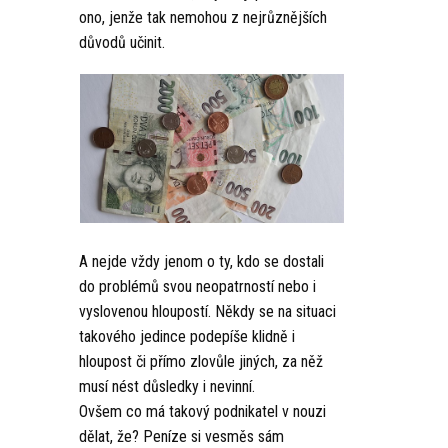
ono, jenže tak nemohou z nejrůznějších
důvodů učinit.
A nejde vždy jenom o ty, kdo se dostali
do problémů svou neopatrností nebo i
vyslovenou hloupostí. Někdy se na situaci
takového jedince podepíše klidně i
hloupost či přímo zlovůle jiných, za něž
musí nést důsledky i nevinní.
Ovšem co má takový podnikatel v nouzi
dělat, že? Peníze si vesměs sám