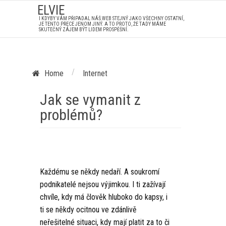
ELVIE
I KDYBY VÁM PŘIPADAL NÁŠ WEB STEJNÝ JAKO VŠECHNY OSTATNÍ,
JE TENTO PŘECE JENOM JINÝ. A TO PROTO, ŽE TADY MÁME
SKUTEČNÝ ZÁJEM BÝT LIDEM PROSPĚŠNÍ.
/
Home
Internet
Jak se vymanit z
problémů?
Každému se někdy nedaří. A soukromí
podnikatelé nejsou výjimkou. I ti zažívají
chvíle, kdy má člověk hluboko do kapsy, i
ti se někdy ocitnou ve zdánlivě
neřešitelné situaci, kdy mají platit za to či