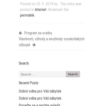
Posted on
23. 3. 2019
by
. This entry was
posted in
Internet
. Bookmark the
permalink
.
Program na svatbu
Vlastnosti, výhody a nevýhody vysokotlakých
výbojek
Search
Recent Posts
Dobrá volba pro Váš nábytek
Dobrá volba pro Váš nábytek
Poraďte se a nechte vyřešit