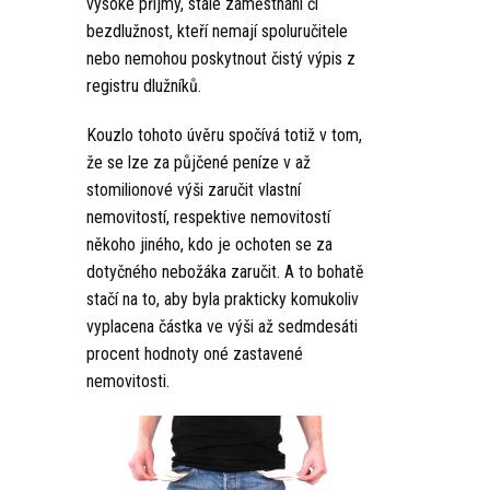
vysoké příjmy, stálé zaměstnání či
bezdlužnost, kteří nemají spoluručitele
nebo nemohou poskytnout čistý výpis z
registru dlužníků.
Kouzlo tohoto úvěru spočívá totiž v tom,
že se lze za půjčené peníze v až
stomilionové výši zaručit vlastní
nemovitostí, respektive nemovitostí
někoho jiného, kdo je ochoten se za
dotyčného nebožáka zaručit. A to bohatě
stačí na to, aby byla prakticky komukoliv
vyplacena částka ve výši až sedmdesáti
procent hodnoty oné zastavené
nemovitosti.