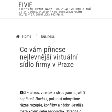
ELVIE
I KDYBY VÁM PŘIPADAL NÁŠ WEB STEJNÝ JAKO VŠECHNY OSTATNÍ,
JE TENTO PŘECE JENOM JINÝ. A TO PROTO, ŽE TADY MÁME
SKUTEČNÝ ZÁJEM BÝT LIDEM PROSPĚŠNÍ.
/
Home
Business
Co vám přinese
nejlevnější virtuální
sídlo firmy v Praze
Klid
– chaos, zmatek a stres jsou největší
nepřátelé člověka, pokud si odmyslíme
různé rozepře, konflikty a hádky. Jestliže
máte kolem sebe nepořádek, ztrácíte o