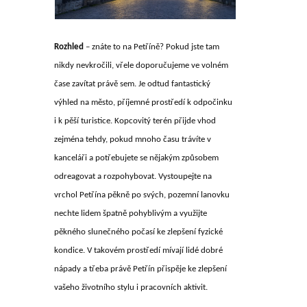
Rozhled
– znáte to na Petříně? Pokud jste tam
nikdy nevkročili, vřele doporučujeme ve volném
čase zavítat právě sem. Je odtud fantastický
výhled na město, příjemné prostředí k odpočinku
i k pěší turistice. Kopcovitý terén přijde vhod
zejména tehdy, pokud mnoho času trávíte v
kanceláři a potřebujete se nějakým způsobem
odreagovat a rozpohybovat. Vystoupejte na
vrchol Petřína pěkně po svých, pozemní lanovku
nechte lidem špatně pohyblivým a využijte
pěkného slunečného počasí ke zlepšení fyzické
kondice. V takovém prostředí mívají lidé dobré
nápady a třeba právě Petřín přispěje ke zlepšení
vašeho životního stylu i pracovních aktivit.